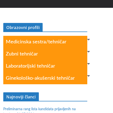
Obrazovni profili
Medicinska sestra/tehničar
Zubni tehničar
Laboratorijski tehničar
Ginekološko-akušerski tehničar
Najnoviji članci
Preliminarna rang lista kandidata prijavljenih na