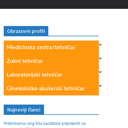
Obrazovni profili
Medicinska sestra/tehničar
Zubni tehničar
Laboratorijski tehničar
Ginekološko-akušerski tehničar
Najnoviji članci
Preliminarna rang lista kandidata prijavljenih na