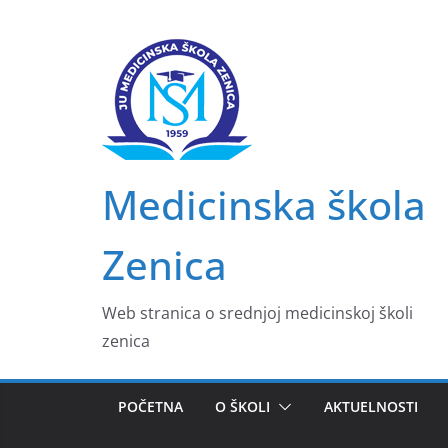
Skip
to
content
Medicinska škola
Zenica
Web stranica o srednjoj medicinskoj školi
zenica
POČETNA
O ŠKOLI
AKTUELNOSTI