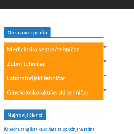
Obrazovni profili
Medicinska sestra/tehničar
Zubni tehničar
Laboratorijski tehničar
Ginekološko-akušerski tehničar
Najnoviji članci
Konačna rang lista kandidata za upražnjena radna