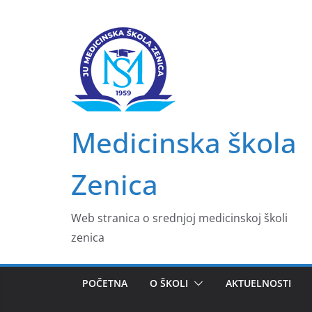
Skip
to
content
Medicinska škola
Zenica
Web stranica o srednjoj medicinskoj školi
zenica
POČETNA
O ŠKOLI
AKTUELNOSTI