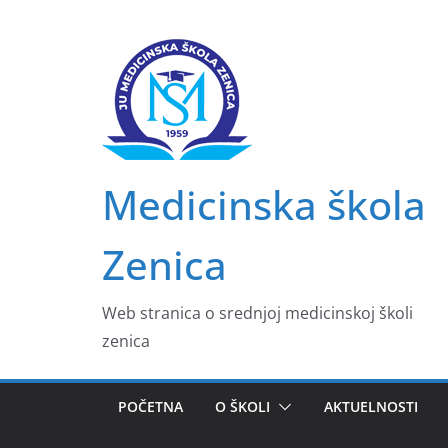
Skip
to
content
Medicinska škola
Zenica
Web stranica o srednjoj medicinskoj školi
zenica
POČETNA
O ŠKOLI
AKTUELNOSTI