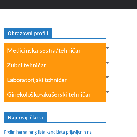
Obrazovni profili
Medicinska sestra/tehničar
Zubni tehničar
Laboratorijski tehničar
Ginekološko-akušerski tehničar
Najnoviji članci
Preliminarna rang lista kandidata prijavljenih na