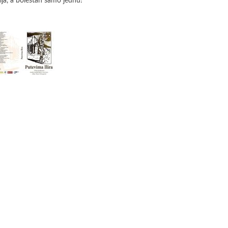
lja, a bolestan samo jednu!