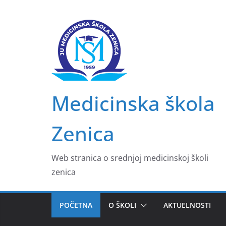
Skip
to
content
Medicinska škola
Zenica
Web stranica o srednjoj medicinskoj školi
zenica
POČETNA
O ŠKOLI
AKTUELNOSTI