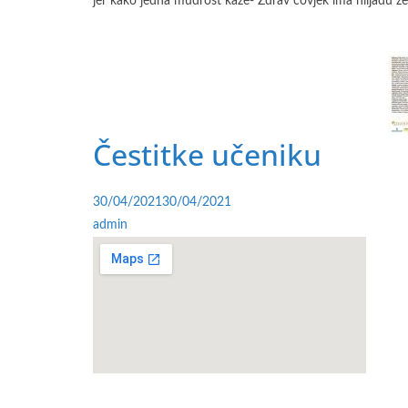
jer kako jedna mudrost kaže- Zdrav čovjek ima hiljadu že
Čestitke učeniku
30/04/2021
30/04/2021
admin