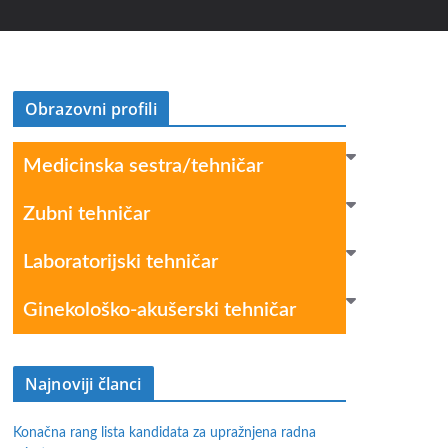
Obrazovni profili
Medicinska sestra/tehničar
Zubni tehničar
Laboratorijski tehničar
Ginekološko-akušerski tehničar
Najnoviji članci
Konačna rang lista kandidata za upražnjena radna