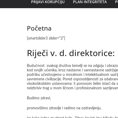
PRIJAVI KORUPCIJU
PLAN INTEGRITETA
P
Početna
[smartslider3 slider=”2”]
Riječi v. d. direktorice:
Budućnost svakog društva temelji se na odgoju i obrazo
kod svojih učenika, kroz nastavne i vannastavne sadržaje
podršku učestvujemo u moralnom i intelektualnom sazrije
savremene civilizacije. Pored osposobljenosti za odabran
visokoškolskim ustanovama. S ponosom želim istaći da sa
neizbrisiv trag u mom ličnom i profesionalnom sazrijevanj
Budimo zdravi,
promovišimo zdravlje i radimo na ozdravljenju,