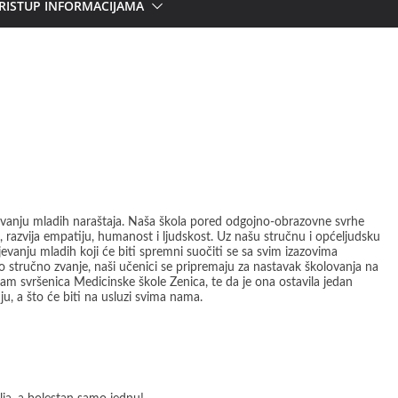
RISTUP INFORMACIJAMA
vanju mladih naraštaja. Naša škola pored odgojno-obrazovne svrhe
, razvija empatiju, humanost i ljudskost. Uz našu stručnu i općeljudsku
vanju mladih koji će biti spremni suočiti se sa svim izazovima
o stručno zvanje, naši učenici se pripremaju za nastavak školovanja na
m svršenica Medicinske škole Zenica, te da je ona ostavila jedan
u, a što će biti na usluzi svima nama.